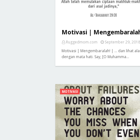
Motivasi | Mengembaralah
Ruggedmom.com
September 29, 201
Motivasi | Mengembaralah! | ... dan lihat al
dengan mata hati. Say, [O Muhamma…
MOTIVASI