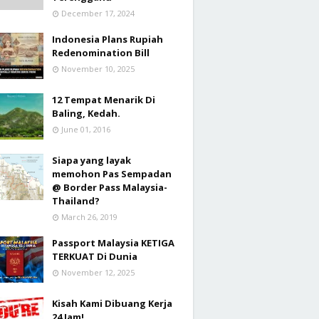
December 17, 2024
Indonesia Plans Rupiah
Redenomination Bill
November 10, 2025
12 Tempat Menarik Di
Baling, Kedah.
June 01, 2016
Siapa yang layak
memohon Pas Sempadan
@ Border Pass Malaysia-
Thailand?
March 26, 2019
Passport Malaysia KETIGA
TERKUAT Di Dunia
November 12, 2025
Kisah Kami Dibuang Kerja
24 Jam!