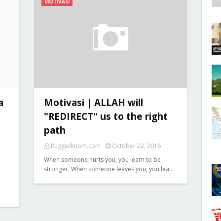
MOTIVASI
a
Motivasi | ALLAH will
"REDIRECT" us to the right
path
Ruggedmom.com
October 22, 2016
When someone hurts you, you learn to be
stronger. When someone leaves you, you lea…