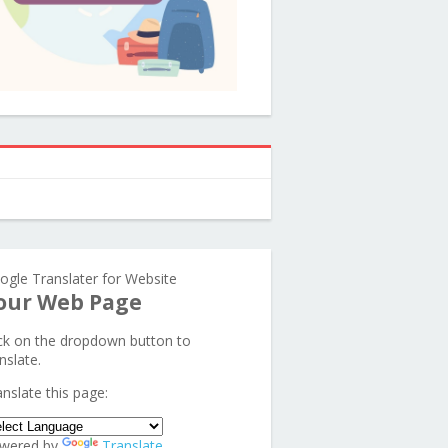
ogle Translater for Website
our Web Page
ick on the dropdown button to
nslate.
anslate this page:
wered by
Translate