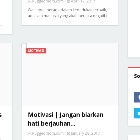
Ruggedmom.com
April 17, 2017
Walaupun berada dalam kedudukan terbaik,
ada saja manusia yang akan berkata negatif t…
 …
MOTIVASI
So
s
Motivasi | Jangan biarkan
hati berjauhan...
Ruggedmom.com
January 28, 2017
tu…