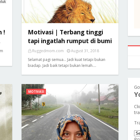
 !
Motivasi | Terbang tinggi
tapi ingatlah rumput di bumi
8
am
Ruggedmom.com
August 31, 2018
Selamat pagi semua... Jadi kuat tetapi bukan
biadap. Jadi baik tetapi bukan lemah.…
Go
MOTIVASI
Y
Cl
tra
Tr
Po