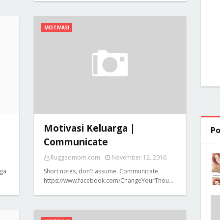
MOTIVASI
Motivasi Keluarga |
Po
Communicate
Ruggedmom.com
November 12, 2016
uga
Short notes, don't assume. Communicate.
https://www.facebook.com/ChangeYourThou…