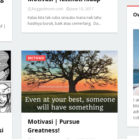
Ruggedmom.com
June 10, 2017
O
Kalau kita tak cuba sesuatu mana nak tahu
hasilnya buruk, baik atau cemerlang. Da…
if |
MOTIVASI
I 
bl
adv
co
Motivasi | Pursue
si
Greatness!