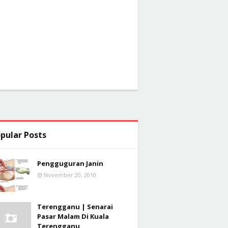
pular Posts
Pengguguran Janin
November 20, 2010
Terengganu | Senarai
Pasar Malam Di Kuala
Terengganu