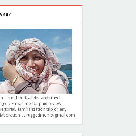
wner
am a mother, traveler and travel
ogger. E-mail me for paid review,
ertorial, familiarization trip or any
llaboration at ruggedmom@gmail.com