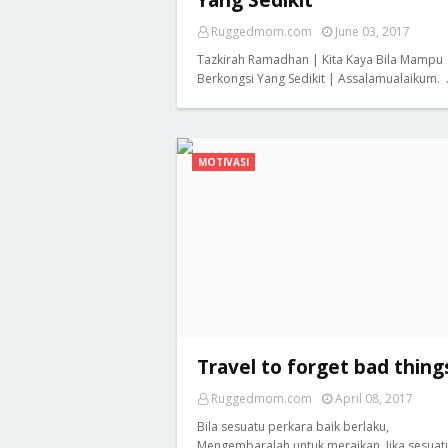
Yang Sedikit
Ruggedmom.com
June 03, 2017
Tazkirah Ramadhan | Kita Kaya Bila Mampu
Berkongsi Yang Sedikit | Assalamualaikum.
MOTIVASI
Travel to forget bad thing
Ruggedmom.com
April 08, 2017
Bila sesuatu perkara baik berlaku,
Mengembaralah untuk meraikan. Jika sesua