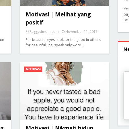
Yo
Motivasi | Melihat yang
pa
bo
positif
Ruggedmom.com
November 11, 2017
mur
For beautiful eyes, look for the good in others
for beautiful lips, speak only word…
Ne
MOTIVASI
ng
Motivasi | Nikmati hidup