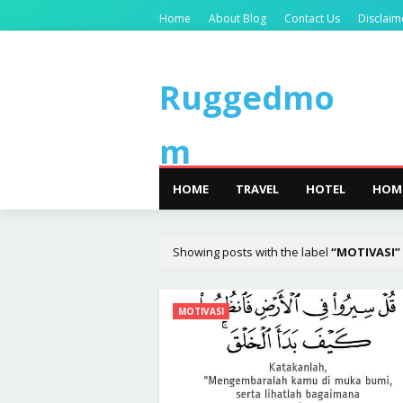
Home
About Blog
Contact Us
Disclaim
Ruggedmo
m
HOME
TRAVEL
HOTEL
HOM
Showing posts with the label
MOTIVASI
MOTIVASI