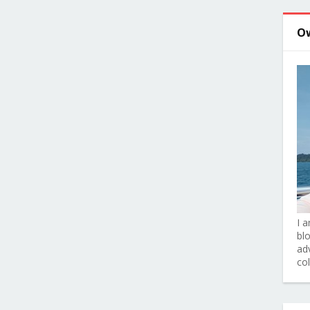
O
I 
bl
adv
co