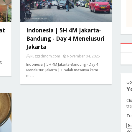
at
Indonesia | 5H 4M Jakarta-
Bandung - Day 4 Menelusuri
Jakarta
Ruggedmom.com
November 04, 2025
g
Indonesia | 5H 4M Jakarta-Bandung - Day 4
Menelusuri Jakarta | Tibalah masanya kami
me…
Go
Y
Cl
tra
Tr
Po