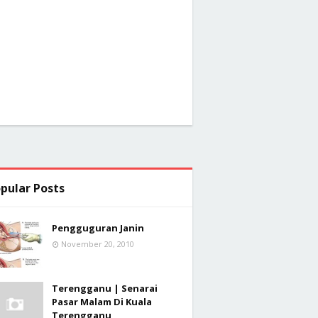
pular Posts
Pengguguran Janin
November 20, 2010
Terengganu | Senarai
Pasar Malam Di Kuala
Terengganu