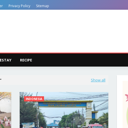
er
Privacy Policy
Sitemap
ESTAY
RECIPE
Show all
INDONESIA