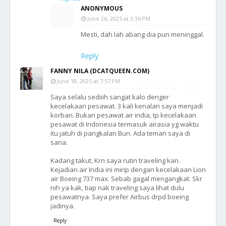
ANONYMOUS
June 26, 2025 at 3:36 PM
Mesti, dah lah abang dia pun meninggal.
Reply
FANNY NILA (DCATQUEEN.COM)
June 18, 2025 at 7:57 PM
Saya selalu sediiih sangat kalo denger
kecelakaan pesawat. 3 kali kenalan saya menjadi
korban. Bukan pesawat air india, tp kecelakaan
pesawat di Indonesia termasuk airasia yg waktu
itu jatuh di pangkalan Bun. Ada teman saya di
sana.
Kadang takut, Krn saya rutin traveling kan.
Kejadian air India ini mirip dengan kecelakaan Lion
air Boeing 737 max. Sebab gagal mengangkat. Skr
nih ya kak, tiap nak traveling saya lihat dulu
pesawatnya. Saya prefer Airbus drpd boeing
jadinya.
Reply