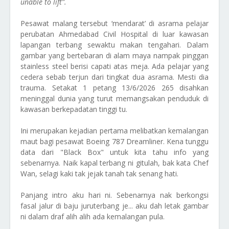
unable to lift”.
Pesawat malang tersebut ‘mendarat’ di asrama pelajar
perubatan Ahmedabad Civil Hospital di luar kawasan
lapangan terbang sewaktu makan tengahari. Dalam
gambar yang bertebaran di alam maya nampak pinggan
stainless steel berisi capati atas meja. Ada pelajar yang
cedera sebab terjun dari tingkat dua asrama. Mesti dia
trauma. Setakat 1 petang 13/6/2026 265 disahkan
meninggal dunia yang turut memangsakan penduduk di
kawasan berkepadatan tinggi tu.
Ini merupakan kejadian pertama melibatkan kemalangan
maut bagi pesawat Boeing 787 Dreamliner. Kena tunggu
data dari "Black Box" untuk kita tahu info yang
sebenarnya. Naik kapal terbang ni gitulah, bak kata Chef
Wan, selagi kaki tak jejak tanah tak senang hati.
Panjang intro aku hari ni. Sebenarnya nak berkongsi
fasal jalur di baju juruterbang je... aku dah letak gambar
ni dalam draf alih alih ada kemalangan pula.