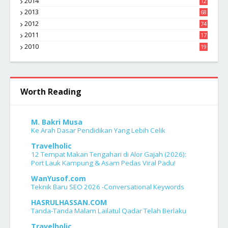
2014
12
2
2013
68
2012
74
2011
17
4
2010
19
7
Worth Reading
M. Bakri Musa
Ke Arah Dasar Pendidikan Yang Lebih Celik
Travelholic
12 Tempat Makan Tengahari di Alor Gajah (2026):
Port Lauk Kampung & Asam Pedas Viral Padu!
WanYusof.com
Teknik Baru SEO 2026 -Conversational Keywords
HASRULHASSAN.COM
Tanda-Tanda Malam Lailatul Qadar Telah Berlaku
Travelholic