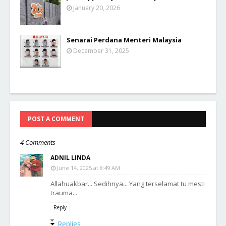
January 20, 2026
Senarai Perdana Menteri Malaysia
December 31, 2025
POST A COMMENT
4 Comments
ADNIL LINDA
June 14, 2025 at 8:49 AM
Allahuakbar... Sedihnya... Yang terselamat tu mesti
trauma...
Reply
Replies