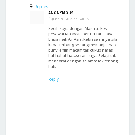
Replies
ANONYMOUS
June 26, 2025 at 3:40 PM
Sedih saya dengar. Masa tu kes
pesawat Malaysia berturutan. Saya
biasa naik Air Asia, kebiasaannya bila
kapal terbang sedang memanjat naik
bunyi enjin macam tak cukup nafas
hahhahahha....seram juga. Selagi tak
mendarat dengan selamat tak tenang
hati.
Reply