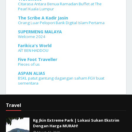
Citarasa Antara Benua Ramadan Buffet at The
Pearl Kuala Lumpur
The Scribe A Kadir Jasin
Orang Luar Pelopori Bank Digital Islam Pertama
SUPERMENG MALAYA
Welcome 2024
Farikica's World
AÏT BEN HADDOU
Five Foot Traveller
Pieces of us
ASPAN ALIAS
BSKL patut gantung dagangan saham FGV buat
sementara
Travel
Kg Jkin Extreme Park | Lokasi Sukan Ekstrim
Dengan Harga MURAH!