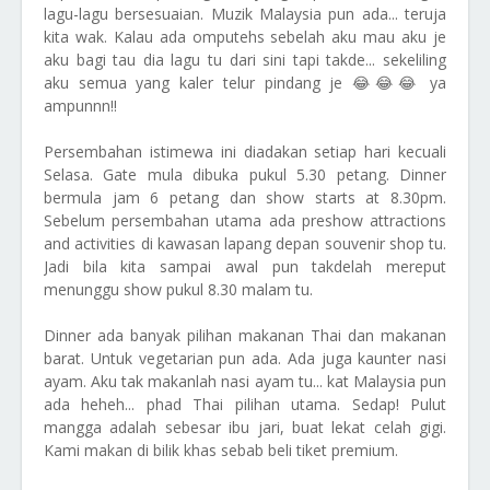
lagu-lagu bersesuaian. Muzik Malaysia pun ada... teruja
kita wak. Kalau ada omputehs sebelah aku mau aku je
aku bagi tau dia lagu tu dari sini tapi takde... sekeliling
aku semua yang kaler telur pindang je 😂😂😂 ya
ampunnn!!
Persembahan istimewa ini diadakan setiap hari kecuali
Selasa. Gate mula dibuka pukul 5.30 petang. Dinner
bermula jam 6 petang dan show starts at 8.30pm.
Sebelum persembahan utama ada preshow attractions
and activities di kawasan lapang depan souvenir shop tu.
Jadi bila kita sampai awal pun takdelah mereput
menunggu show pukul 8.30 malam tu.
Dinner ada banyak pilihan makanan Thai dan makanan
barat. Untuk vegetarian pun ada. Ada juga kaunter nasi
ayam. Aku tak makanlah nasi ayam tu... kat Malaysia pun
ada heheh... phad Thai pilihan utama. Sedap! Pulut
mangga adalah sebesar ibu jari, buat lekat celah gigi.
Kami makan di bilik khas sebab beli tiket premium.