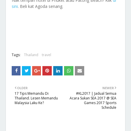
Nak tempah hotel di Phuket atau Patong Beach? Klik
di
sini
. Beli kat Agoda senang.
Tags:
Thailand
travel
OLDER
NEWER
17 Tips Memandu Di
#KL2017 | Jadual Semua
Thailand. Lesen Memandu
Acara Sukan SEA 2017 @ SEA
Malaysia Laku Ke?
Games 2017 Sports
Schedule