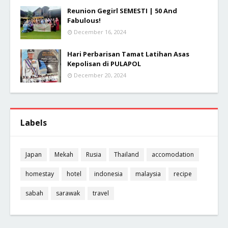
Reunion Gegirl SEMESTI | 50 And
Fabulous!
December 16, 2024
Hari Perbarisan Tamat Latihan Asas
Kepolisan di PULAPOL
December 20, 2024
Labels
Japan
Mekah
Rusia
Thailand
accomodation
homestay
hotel
indonesia
malaysia
recipe
sabah
sarawak
travel