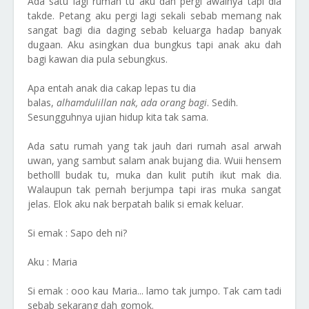
Ada satu lagi rumah tu aku dah pergi awalnya tapi dia
takde. Petang aku pergi lagi sekali sebab memang nak
sangat bagi dia daging sebab keluarga hadap banyak
dugaan. Aku asingkan dua bungkus tapi anak aku dah
bagi kawan dia pula sebungkus.
Apa entah anak dia cakap lepas tu dia
balas,
alhamdulillan nak, ada orang bagi
. Sedih.
Sesungguhnya ujian hidup kita tak sama.
Ada satu rumah yang tak jauh dari rumah asal arwah
uwan, yang sambut salam anak bujang dia. Wuii hensem
betholll budak tu, muka dan kulit putih ikut mak dia.
Walaupun tak pernah berjumpa tapi iras muka sangat
jelas. Elok aku nak berpatah balik si emak keluar.
Si emak : Sapo deh ni?
Aku : Maria
Si emak : ooo kau Maria... lamo tak jumpo. Tak cam tadi
sebab sekarang dah gomok.