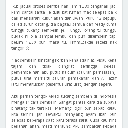
Ikut jadual proses sembelihan jam 12.30 tengahari jadi
kami santai-santai je dulu kat rumah mak selepas balik
dari menziarahi kubur abah dan uwan. Pukul 12 sepupu
called suruh datang, dia bagitau semua dah ready cuma
tunggu tukang sembelih je. Tunggu orang tu tunggu
budak ni bila sampai lembu dah pun disembelih tapi
belum 12.30 pun masa tu. Hmm...takde rezeki nak
tengok 😞
Nak sembelih binatang korban kena ada niat. Pisau kena
tajam dan tidak diangkat sehingga selesai
penyembelihan iaitu putus halqum (saluran pernafasan),
putus urat mari’iaitu saluran pemakanan dan Al-Tazfif
iaitu memutuskan (kesemua urat-urat) dengan segera.
Aku pernah tengok video tukang sembelih di Indonesia
mengajar cara sembelih. Sangat pantas cara dia supaya
binatang tak tersiksa. Memang logik pun sebab kalau
kita terhiris jari sewaktu menyiang ayam ikan pun
selepas beberapa saat baru terasa sakit. Cuba kau hiris
perlahan-lahan, mesti meraung. Aku sampaikan kepada