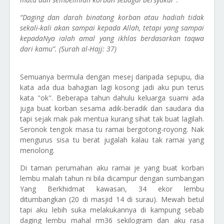
“Daging dan darah binatang korban atau hadiah tidak
sekali-kali akan sampai kepada Allah, tetapi yang sampai
kepadaNya ialah amal yang ikhlas berdasarkan taqwa
dari kamu”. (Surah al-Hajj: 37)
Semuanya bermula dengan mesej daripada sepupu, dia
kata ada dua bahagian lagi kosong jadi aku pun terus
kata "ok". Beberapa tahun dahulu keluarga suami ada
juga buat korban sesama adik-beradik dan saudara dia
tapi sejak mak pak mentua kurang sihat tak buat lagilah.
Seronok tengok masa tu ramai bergotong-royong. Nak
mengurus sisa tu berat jugalah kalau tak ramai yang
menolong.
Di taman perumahan aku ramai je yang buat korban
lembu malah tahun ni bila dicampur dengan sumbangan
Yang Berkhidmat kawasan, 34 ekor lembu
ditumbangkan (20 di masjid 14 di surau). Mewah betul
tapi aku lebih suka melakukannya di kampung sebab
daging lembu mahal rm36 sekilogram dan aku rasa