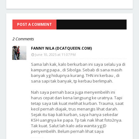
POST A COMMENT
2 Comments
FANNY NILA (DCATQUEEN.COM)
June 10, 2025 at 11:07 PM
Sama lah kak, kalo berkurban ini saya selalu ya di
kampung papa , di Sibolga. Sebab di sana masih
banyak yg hidupnya kurang. THN ini kerbau , di
sana sapi tak banyak, tp kerbau berlimpah.
Nah saya pernah baca juga menyembelih ini
harus cepat dan kena langsung ke uratnya. Tapi
tetap saya tak kuat melihat kurban. Trauma, saat
kecil pernah diajak, trus menangis lihat darah.
Sejak itu tiap kali kurban, saya hanya sekedar
KSH uangnya ke papa. Tp tak nak lihat foto2nya.
Tak kuat. Salut lah kalo ada wanita yg JD
penyembelih. Belum pernah lihat saya