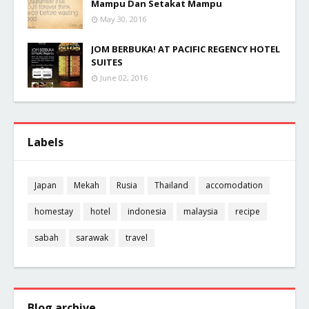
Mampu Dan Setakat Mampu
May 30, 2016
JOM BERBUKA! AT PACIFIC REGENCY HOTEL
SUITES
June 02, 2016
Labels
Japan
Mekah
Rusia
Thailand
accomodation
homestay
hotel
indonesia
malaysia
recipe
sabah
sarawak
travel
Blog archive