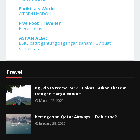
Farikica's World
AÏT BEN HADDOU
Five Foot Traveller
Pieces of us
ASPAN ALIAS
BSKL patut gantung dagangan saham FGV buat
sementara
Travel
Kg Jkin Extreme Park | Lokasi Sukan Ekstrim
Dengan Harga MURAH!
March 12, 2020
Kemegahan Qatar Airways... Dah cuba?
January 28, 2020