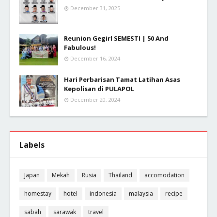
December 31, 2025
Reunion Gegirl SEMESTI | 50 And
Fabulous!
December 16, 2024
Hari Perbarisan Tamat Latihan Asas
Kepolisan di PULAPOL
December 20, 2024
Labels
Japan
Mekah
Rusia
Thailand
accomodation
homestay
hotel
indonesia
malaysia
recipe
sabah
sarawak
travel