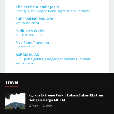
The Scribe A Kadir Jasin
Orang Luar Pelopori Bank Digital Islam Pertama
SUPERMENG MALAYA
Welcome 2024
Farikica's World
AÏT BEN HADDOU
Five Foot Traveller
Pieces of us
ASPAN ALIAS
BSKL patut gantung dagangan saham FGV buat
sementara
Travel
Kg Jkin Extreme Park | Lokasi Sukan Ekstrim
Dengan Harga MURAH!
March 12, 2020