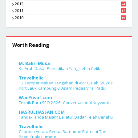
2012
74
2011
17
4
2010
19
7
Worth Reading
M. Bakri Musa
Ke Arah Dasar Pendidikan Yang Lebih Celik
Travelholic
12 Tempat Makan Tengahari di Alor Gajah (2026):
Port Lauk Kampung & Asam Pedas Viral Padu!
WanYusof.com
Teknik Baru SEO 2026 -Conversational Keywords
HASRULHASSAN.COM
Tanda-Tanda Malam Lailatul Qadar Telah Berlaku
Travelholic
Citarasa Antara Benua Ramadan Buffet at The
Pearl Kuala Lumpur