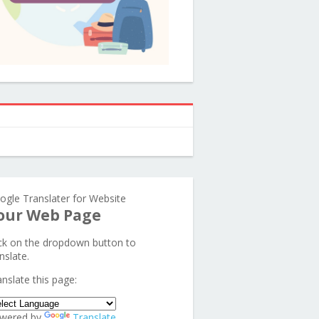
ogle Translater for Website
our Web Page
ick on the dropdown button to
nslate.
anslate this page:
wered by
Translate