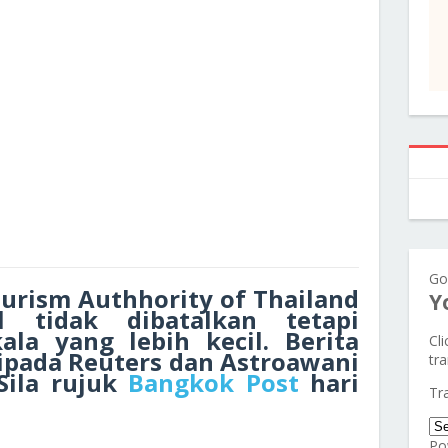
Go
urism Authhority of Thailand
Y
al tidak dibatalkan tetapi
ala yang lebih kecil. Berita
Cl
ipada Reuters dan Astroawani
tra
 Sila rujuk
Bangkok Post
hari
Tr
Po