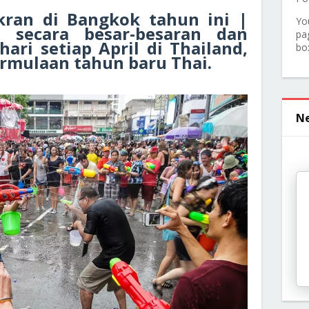
gkran di Bangkok tahun ini |
Yo
 secara besar-besaran dan
pa
ari setiap April di Thailand,
bo
rmulaan tahun baru Thai.
Ne