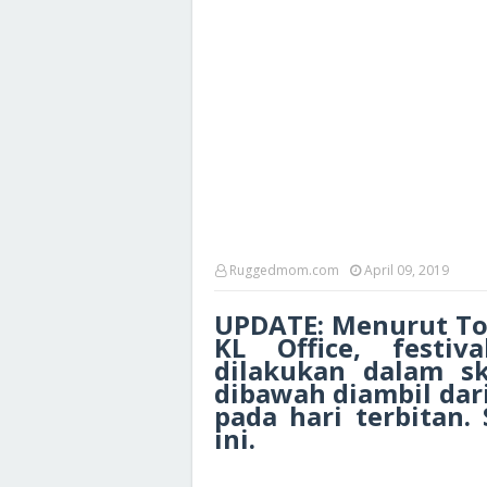
Ruggedmom.com
April 09, 2019
UPDATE: Menurut To
KL Office, festiv
dilakukan dalam sk
dibawah diambil dar
pada hari terbitan.
ini.