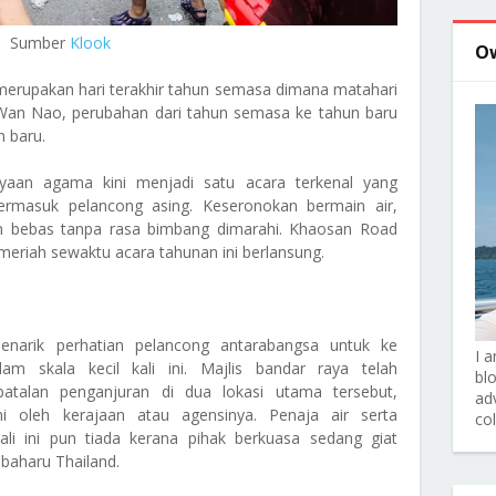
Sumber
Klook
O
 merupakan hari terakhir tahun semasa dimana matahari
ah Wan Nao, perubahan dari tahun semasa ke tahun baru
 baru.
yaan agama kini menjadi satu acara terkenal yang
ermasuk pelancong asing. Keseronokan bermain air,
n bebas tanpa rasa bimbang dimarahi. Khaosan Road
meriah sewaktu acara tahunan ini berlansung.
enarik perhatian pelancong antarabangsa untuk ke
I 
m skala kecil kali ini. Majlis bandar raya telah
bl
atalan penganjuran di dua lokasi utama tersebut,
adv
 oleh kerajaan atau agensinya. Penaja air serta
co
li ini pun tiada kerana pihak berkuasa sedang giat
 baharu Thailand.