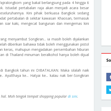
Vajiralongkorn yang bakal berlangsung pada 4 hingga 6
k. Istiadat pertabalan raja akan menjadi acara besar
 keseluruhannya. Kini pihak berkuasa Bangkok sedang
iadat pertabalan di sekitar kawasan Khaosan, termasuk
an siar kaki, mengecat bangunan dan mengemas kini
rang menyambut Songkran... ia masih boleh dijalankan
n telah diberikan bahawa tidak boleh menggunakan pistol
man keras, mahupun mengadakan persembahan hiburan
an di Thailand minuman beralkohol hanya boleh dijual
So
n di Bangkok tahun ini DIBATALKAN. Maka silalah naik
.. Ayutthaya ke... Hatyai ke... kalau nak ber-Songkran
e hal. Moh tengok tempat shopping popular
di sini
.