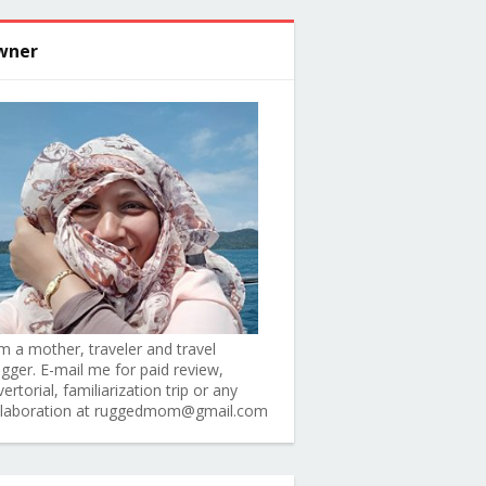
wner
am a mother, traveler and travel
ogger. E-mail me for paid review,
ertorial, familiarization trip or any
llaboration at ruggedmom@gmail.com