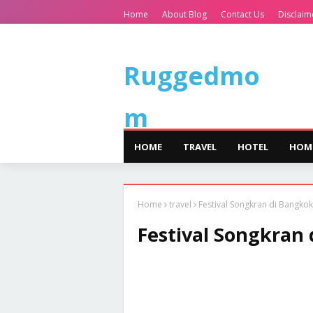
Home
About Blog
Contact Us
Disclaim
Ruggedmo
m
HOME
TRAVEL
HOTEL
HOM
Home
travel
Festival Songkran di Bangk
Festival Songkra