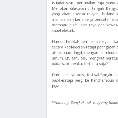
Istiadat rasmi pertabalan Raja Maha 
Mei akan dilakukan di tengah Bangko
yang akan disertai rakyat Thailand
menjalankan kerja-kerja berkaitan ist
membaik pulih jalan raya dan kawas
kabel elektrik.
Namun tidaklah bermakna rakyat dila
secara kecil-kecilan tetapi peringata
air tekanan tinggi, mengambil minu
umum. Eh, tahu tak, mengikut peratur
pada waktu-waktu tertentu saja?
Dah sahih ye uols, festival Songkra
bas/keretapi pergi ke Kanchanaburi ke
juga.
**Kalau gi Bangkok nak shopping takd