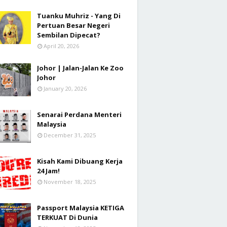
Tuanku Muhriz - Yang Di
Pertuan Besar Negeri
Sembilan Dipecat?
April 20, 2026
Johor | Jalan-Jalan Ke Zoo
Johor
January 20, 2026
Senarai Perdana Menteri
Malaysia
December 31, 2025
Kisah Kami Dibuang Kerja
24 Jam!
November 18, 2025
Passport Malaysia KETIGA
TERKUAT Di Dunia