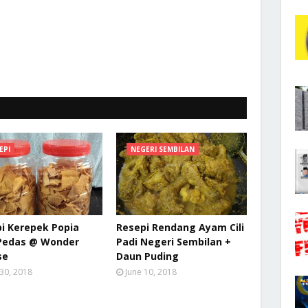
EPI
NEGERI SEMBILAN
i Kerepek Popia
Resepi Rendang Ayam Cili
 Pedas @ Wonder
Padi Negeri Sembilan +
se
Daun Puding
 30, 2018
June 10, 2018