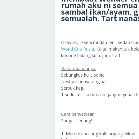
rumah aku ni semua p
sambal ikan/ayam, gu
semualah. Tart nana
Okaylah, resepi mudah jer... Sedap 
World Cup Rusia.
Kalau makan tak bole
kosong balang kuih. Jom start!
Bahan-bahannya:
Sebungkus kulit popia
Nestum perisa original
Serbuk keju
1 sudu kecil serbuk cili (jangan guna chi
Cara penyediaan:
Sangat senang!
1. Memula potong kulit popia jadikan 