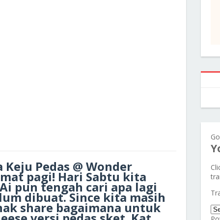
Go
Y
a Keju Pedas @ Wonder
Cl
lamat pagi! Hari Sabtu kita
tra
. Ai pun tengah cari apa lagi
Tr
elum dibuat. Since kita masih
nak share bagaimana untuk
se versi pedas sket. Kat
Po