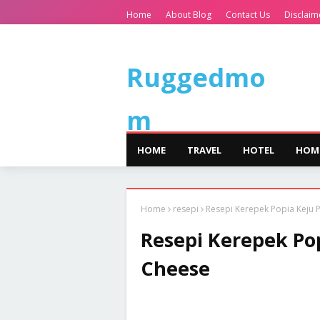
Home
About Blog
Contact Us
Disclaim
Ruggedmo
m
HOME
TRAVEL
HOTEL
HOM
Home
resepi
Resepi Kerepek Popia Keju
Resepi Kerepek Po
Cheese