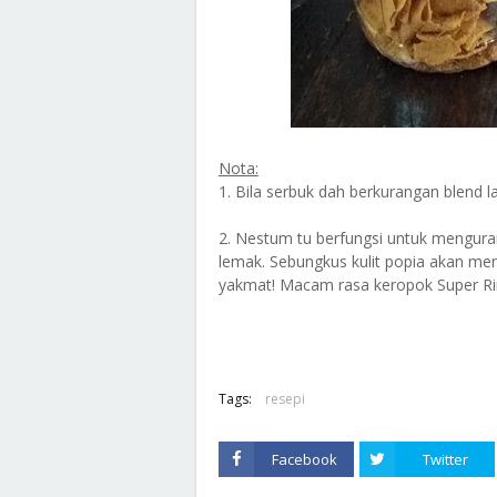
Nota:
1. Bila serbuk dah berkurangan blend l
2. Nestum tu berfungsi untuk mengur
lemak. Sebungkus kulit popia akan m
yakmat! Macam rasa keropok Super Rin
Tags:
resepi
Facebook
Twitter