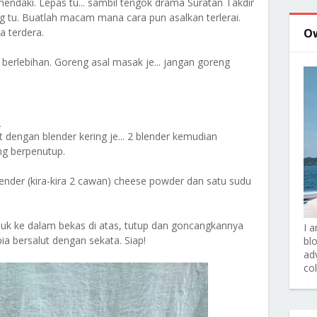
hendaki. Lepas tu... sambil tengok drama Suratan Takdir
ng tu. Buatlah macam mana cara pun asalkan terlerai.
a terdera.
O
berlebihan. Goreng asal masak je... jangan goreng
:
 dengan blender kering je... 2 blender kemudian
g berpenutup.
ender (kira-kira 2 cawan) cheese powder dan satu sudu
juk ke dalam bekas di atas, tutup dan goncangkannya
I 
a bersalut dengan sekata. Siap!
bl
adv
co