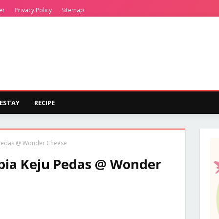
er
Privacy Policy
Sitemap
ESTAY
RECIPE
 Pedas @ Wonder Cheese
pia Keju Pedas @ Wonder