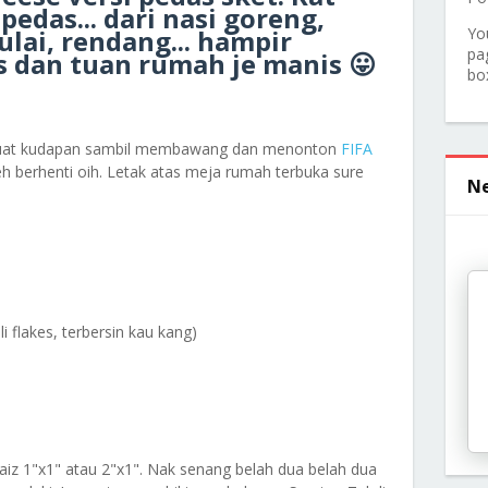
edas... dari nasi goreng,
lai, rendang... hampir
Yo
pa
s dan tuan rumah je manis 😛
bo
dibuat kudapan sambil membawang dan menonton
FIFA
h berhenti oih. Letak atas meja rumah terbuka sure
Ne
li flakes, terbersin kau kang)
saiz 1"x1" atau 2"x1". Nak senang belah dua belah dua