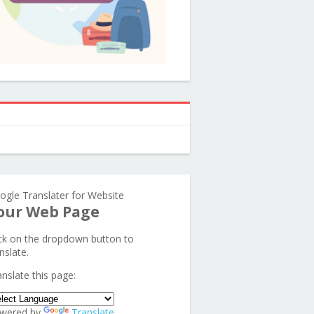
ogle Translater for Website
our Web Page
ick on the dropdown button to
nslate.
anslate this page:
wered by
Translate