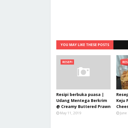
YOU MAY LIKE THESE POSTS
RESEPI
RES
Resipi berbuka puasa |
Resep
Udang Mentega Berkrim
Keju
@ Creamy Buttered Prawn
Chee
May 11, 2019
June