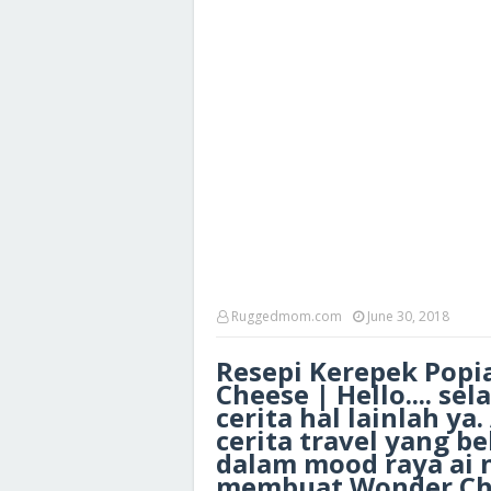
Ruggedmom.com
June 30, 2018
Resepi Kerepek Popi
Cheese | Hello.... se
cerita hal lainlah ya
cerita travel yang b
dalam mood raya ai 
membuat Wonder Chee