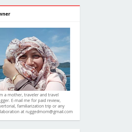
wner
am a mother, traveler and travel
ogger. E-mail me for paid review,
ertorial, familiarization trip or any
llaboration at ruggedmom@gmail.com