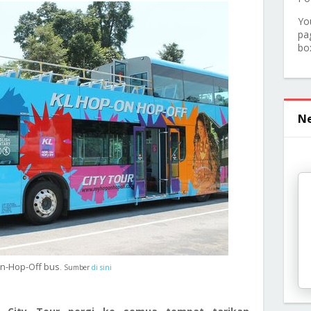
Yo
pa
bo
Ne
On-Hop-Off bus
. Sumber
di sini