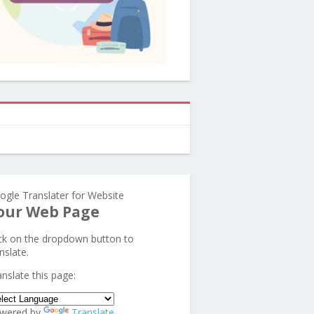
ogle Translater for Website
our Web Page
ick on the dropdown button to
nslate.
anslate this page:
wered by
Translate