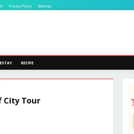
er
Privacy Policy
Sitemap
ESTAY
RECIPE
r
 City Tour