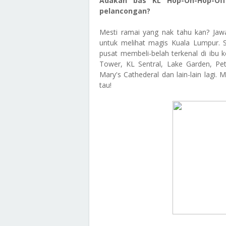
Adakah bas KL Hop-On-Hop-Of
pelancongan?
Mesti ramai yang nak tahu kan? Jawa
untuk melihat magis Kuala Lumpur. S
pusat membeli-belah terkenal di ibu 
Tower, KL Sentral, Lake Garden, Pet
Mary's Cathederal dan lain-lain lagi.
tau!