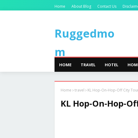
Home
About Blog
Contact Us
Disclaim
Ruggedmo
m
HOME
TRAVEL
HOTEL
HOM
Home
travel
KL Hop-On-Hop-Off City Tou
KL Hop-On-Hop-Off