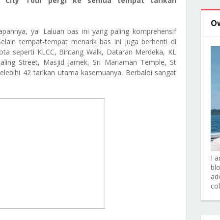
f City Tour pergi ke semua tempat tarikan
O
pannya, ya! Laluan bas ini yang paling komprehensif
elain tempat-tempat menarik bas ini juga berhenti di
kota seperti KLCC, Bintang Walk, Dataran Merdeka, KL
aling Street, Masjid Jamek, Sri Mariaman Temple, St
 Melebihi 42 tarikan utama kasemuanya. Berbaloi sangat
I 
bl
adv
co