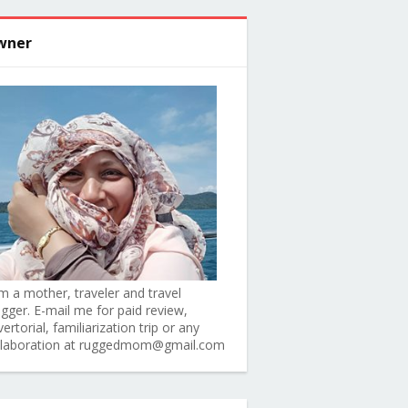
wner
am a mother, traveler and travel
ogger. E-mail me for paid review,
ertorial, familiarization trip or any
llaboration at ruggedmom@gmail.com