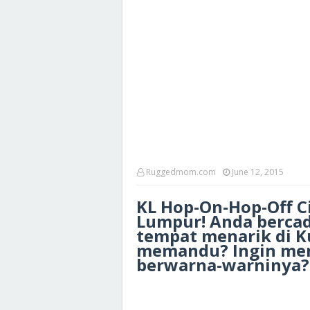
Ruggedmom.com
June 12, 2015
KL Hop-On-Hop-Off C
Lumpur! Anda berca
tempat menarik di K
memandu? Ingin menj
berwarna-warninya? In