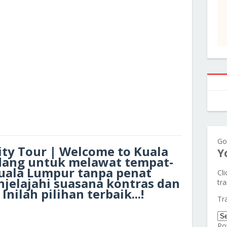
Go
ity Tour | Welcome to Kuala
Y
dang untuk melawat tempat-
uala Lumpur tanpa penat
Cl
elajahi suasana kontras dan
tra
ilah pilihan terbaik...!
Tr
Po