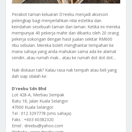
Perabot taman keluaran D'reebu menjadi aksesori
pelengkap bagi menyerlahkan nilai estetika dan
keindahan sesebuah taman dan laman. Ketika ini mereka
mempunyai 40 pekerja mahir dan dibantu oleh 20 orang
pekerja sokongan dengan hasil jualan sekitar RM600
ribu sebulan. Mereka boleh menghantar tempahan ke
mana sahaja yang anda mahukan sama ada ke alamat
sendiri...atau rumah mak... atau ke rumah dot dot dot...
Nak diskaun tak? Kalau rasa nak tempah atau beli yang
dah siap silalah ke:
D'reebu Sdn Bhd
Lot 428-A, Merbau Sempak
Batu 18, Jalan Kuala Selangor
47000 Kuala Selangor.
Tel : 012 3297778 (sms sahaja)
Faks : +603 60382320
Emel : dreebu@yahoo.com
Website : www.dreebu.com