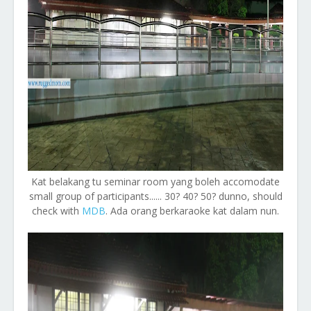
Kat belakang tu seminar room yang boleh accomodate
small group of participants...... 30? 40? 50? dunno, should
check with
MDB
. Ada orang berkaraoke kat dalam nun.