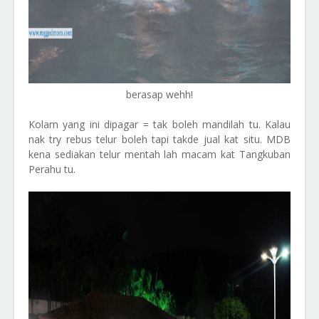
berasap wehh!
Kolam yang ini dipagar = tak boleh mandilah tu. Kalau
nak try rebus telur boleh tapi takde jual kat situ. MDB
kena sediakan telur mentah lah macam kat Tangkuban
Perahu tu.