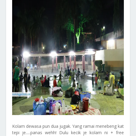
Kolam dewasa pun dua jugak. Yang ramai menebeng kat
tepi je.....panas wehh! Dulu kecik je kolam ni + free