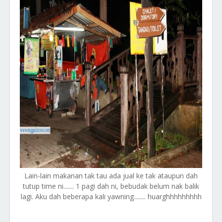
Lain-lain makanan tak tau ada jual ke tak ataupun dah
tutup time ni....... 1 pagi dah ni, bebudak belum nak balik
lagi. Aku dah beberapa kali yawning........ huarghhhhhhhhh