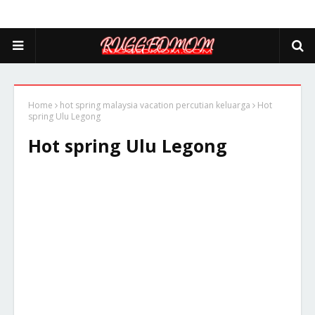
Home
hot spring malaysia vacation percutian keluarga
Hot
spring Ulu Legong
Hot spring Ulu Legong