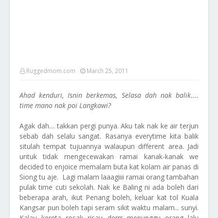
Ruggedmom.com
March 25, 2011
Ahad kenduri, Isnin berkemas, Selasa dah nak balik....
time mano nak poi Langkawi?
Agak dah.... takkan pergi punya. Aku tak nak ke air terjun
sebab dah selalu sangat. Rasanya everytime kita balik
situlah tempat tujuannya walaupun different area. Jadi
untuk tidak mengecewakan ramai kanak-kanak we
decided to enjoice memalam buta kat kolam air panas di
Siong tu aje. Lagi malam laaagiiii ramai orang tambahan
pulak time cuti sekolah. Nak ke Baling ni ada boleh dari
beberapa arah, ikut Penang boleh, keluar kat tol Kuala
Kangsar pun boleh tapi seram sikit waktu malam... sunyi.
Kalau kereta rosak risau derrr menunggu orang lalu