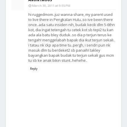
March 30, 2011 at 9:55 PM
hi ruggedmom..juz wanna share, my parent used
to live there in Pengkalan Hulu..so ive been there
once..ada satu insiden nih, budak kecik dlm 5-6thn
kot, dia ingat tetengah tu cetek kot sb tepi2 tu kan
ada ala batu bley duduk..so dia p terjun terus ke
tengah! menggelabah bapak dia ikut terjun sekali..
i tatau nk ckp apa time tu..pergh, i sendri pun nk
masuk dlm tu berdeket2 sb panaih! takley
bayangkan bapak budak tu terjun sekali gus mcm
tu sb ke anak bikin stunt..hehehe..
Reply