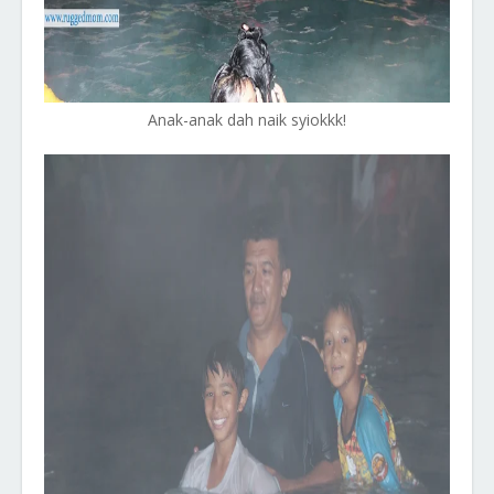
Anak-anak dah naik syiokkk!