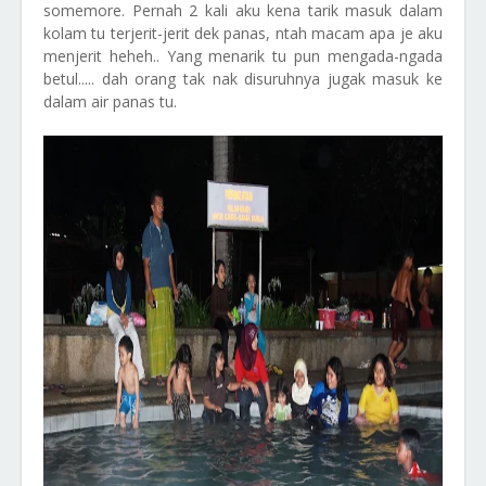
somemore. Pernah 2 kali aku kena tarik masuk dalam
kolam tu terjerit-jerit dek panas, ntah macam apa je aku
menjerit heheh.. Yang menarik tu pun mengada-ngada
betul..... dah orang tak nak disuruhnya jugak masuk ke
dalam air panas tu.