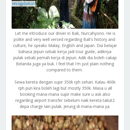
Let me introduce our driver in Bali, Nurcahyono. He is
polite and very well versed regarding Bali's history and
culture, he speaks Malay, English and Japan. Dia belajar
bahasa Jepun sebab kerja jadi tour guide, adiknya
pulak sebab pernah kerja di Jepun. Adik dia boleh cakap
Belanda juga ya buk. I feel that i'm just plain nothing
compared to them.
Sewa kereta dengan supir 350k rph sehari. Kalau 400k
rph pun kira boleh lagi but mostly 350k. Masa u all
booking mana-mana supir make sure u ask also
regarding airport transfer sebelum naik kereta takut2
depa charge lain pulak. Jerung di mana-mana ya.