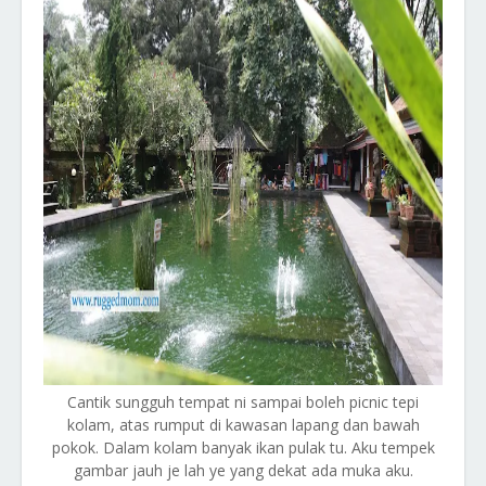
Cantik sungguh tempat ni sampai boleh picnic tepi
kolam, atas rumput di kawasan lapang dan bawah
pokok. Dalam kolam banyak ikan pulak tu. Aku tempek
gambar jauh je lah ye yang dekat ada muka aku.