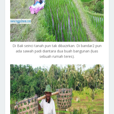
Di Bali seinci tanah pun tak dibazirkan. Di bandar2 pun
ada sawah padi diantara dua buah bangunan (luas
sebuah rumah teres).