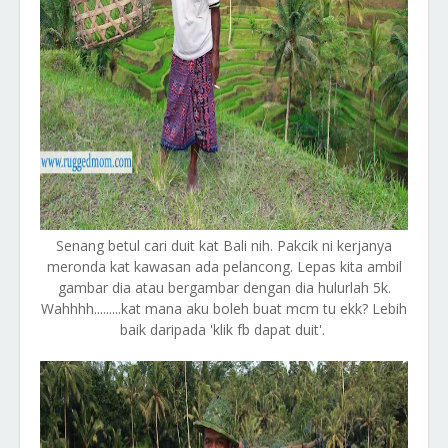
Senang betul cari duit kat Bali nih. Pakcik ni kerjanya
meronda kat kawasan ada pelancong. Lepas kita ambil
gambar dia atau bergambar dengan dia hulurlah 5k.
Wahhhh.........kat mana aku boleh buat mcm tu ekk? Lebih
baik daripada 'klik fb dapat duit'.