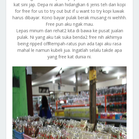
kat sini jap. Depa ni akan hidangkan 6 jenis teh dan kopi
for free for us to try out but if u want to try kopi luwak
harus dibayar. Kono bayar pulak berak musang ni wehhh.
Free pun aku ngak mau.
Lepas minum dan rehat2 kita di bawa ke pusat jualan
pulak. Ni yang aku tak suka benda2 free nih akhirnya
being ripped off. Rempah-ratus pun ada tapi aku rasa
mahal le namun kubeli jua. Ingatlah selalu takde apa
yang free kat dunia ni.