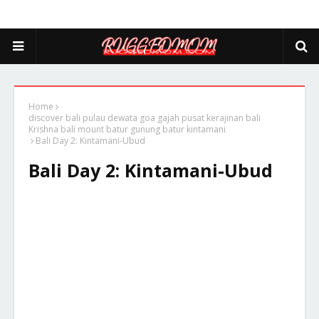
Home
discover bali pulau dewata goa gajah pusat kerajinan bali
Krishna bali mount batur gunung batur kintamani
Bali Day 2: Kintamani-Ubud
Bali Day 2: Kintamani-Ubud