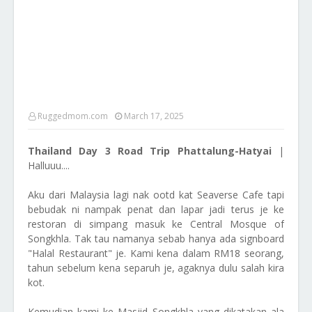
Ruggedmom.com
March 17, 2025
Thailand Day 3 Road Trip Phattalung-Hatyai
|
Halluuu....
Aku dari Malaysia lagi nak ootd kat Seaverse Cafe tapi
bebudak ni nampak penat dan lapar jadi terus je ke
restoran di simpang masuk ke Central Mosque of
Songkhla. Tak tau namanya sebab hanya ada signboard
"Halal Restaurant" je. Kami kena dalam RM18 seorang,
tahun sebelum kena separuh je, agaknya dulu salah kira
kot.
Kemudian kami ke Masjid Songkhla yang dikatakan ala