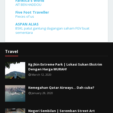
Farikica's World
AÏT BEN HADDOU
Five Foot Traveller
Pieces of us
ASPAN ALIAS
BSKL patut gantung dagangan saham FGV buat
sementara
Travel
Kg Jkin Extreme Park | Lokasi Sukan Ekstrim
Dengan Harga MURAH!
March 12, 2020
Kemegahan Qatar Airways... Dah cuba?
January 28, 2020
Negeri Sembilan | Seremban Street Art