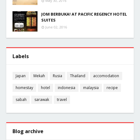
May 30, 2016
JOM BERBUKA! AT PACIFIC REGENCY HOTEL
SUITES
June 02, 2016
Labels
Japan
Mekah
Rusia
Thailand
accomodation
homestay
hotel
indonesia
malaysia
recipe
sabah
sarawak
travel
Blog archive