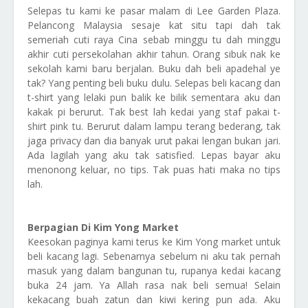
Selepas tu kami ke pasar malam di Lee Garden Plaza.
Pelancong Malaysia sesaje kat situ tapi dah tak
semeriah cuti raya Cina sebab minggu tu dah minggu
akhir cuti persekolahan akhir tahun. Orang sibuk nak ke
sekolah kami baru berjalan. Buku dah beli apadehal ye
tak? Yang penting beli buku dulu. Selepas beli kacang dan
t-shirt yang lelaki pun balik ke bilik sementara aku dan
kakak pi berurut. Tak best lah kedai yang staf pakai t-
shirt pink tu. Berurut dalam lampu terang bederang, tak
jaga privacy dan dia banyak urut pakai lengan bukan jari.
Ada lagilah yang aku tak satisfied. Lepas bayar aku
menonong keluar, no tips. Tak puas hati maka no tips
lah.
Berpagian Di Kim Yong Market
Keesokan paginya kami terus ke Kim Yong market untuk
beli kacang lagi. Sebenarnya sebelum ni aku tak pernah
masuk yang dalam bangunan tu, rupanya kedai kacang
buka 24 jam. Ya Allah rasa nak beli semua! Selain
kekacang buah zatun dan kiwi kering pun ada. Aku