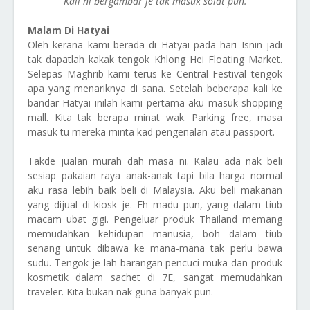
Kali ni bergambar je tak masuk solat pun.
Malam Di Hatyai
Oleh kerana kami berada di Hatyai pada hari Isnin jadi
tak dapatlah kakak tengok Khlong Hei Floating Market.
Selepas Maghrib kami terus ke Central Festival tengok
apa yang menariknya di sana. Setelah beberapa kali ke
bandar Hatyai inilah kami pertama aku masuk shopping
mall. Kita tak berapa minat wak. Parking free, masa
masuk tu mereka minta kad pengenalan atau passport.
Takde jualan murah dah masa ni. Kalau ada nak beli
sesiap pakaian raya anak-anak tapi bila harga normal
aku rasa lebih baik beli di Malaysia. Aku beli makanan
yang dijual di kiosk je. Eh madu pun, yang dalam tiub
macam ubat gigi. Pengeluar produk Thailand memang
memudahkan kehidupan manusia, boh dalam tiub
senang untuk dibawa ke mana-mana tak perlu bawa
sudu. Tengok je lah barangan pencuci muka dan produk
kosmetik dalam sachet di 7E, sangat memudahkan
traveler. Kita bukan nak guna banyak pun.