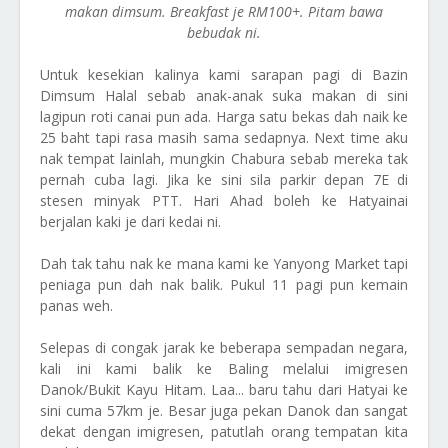
makan dimsum. Breakfast je RM100+. Pitam bawa
bebudak ni.
Untuk kesekian kalinya kami sarapan pagi di Bazin
Dimsum Halal sebab anak-anak suka makan di sini
lagipun roti canai pun ada. Harga satu bekas dah naik ke
25 baht tapi rasa masih sama sedapnya. Next time aku
nak tempat lainlah, mungkin Chabura sebab mereka tak
pernah cuba lagi. Jika ke sini sila parkir depan 7E di
stesen minyak PTT. Hari Ahad boleh ke Hatyainai
berjalan kaki je dari kedai ni.
Dah tak tahu nak ke mana kami ke Yanyong Market tapi
peniaga pun dah nak balik. Pukul 11 pagi pun kemain
panas weh.
Selepas di congak jarak ke beberapa sempadan negara,
kali ini kami balik ke Baling melalui imigresen
Danok/Bukit Kayu Hitam. Laa... baru tahu dari Hatyai ke
sini cuma 57km je. Besar juga pekan Danok dan sangat
dekat dengan imigresen, patutlah orang tempatan kita