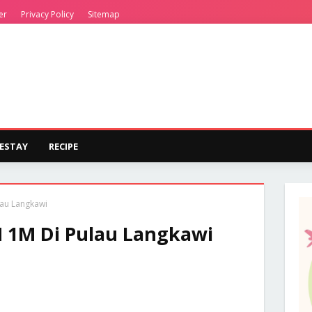
er
Privacy Policy
Sitemap
ESTAY
RECIPE
lau Langkawi
H 1M Di Pulau Langkawi