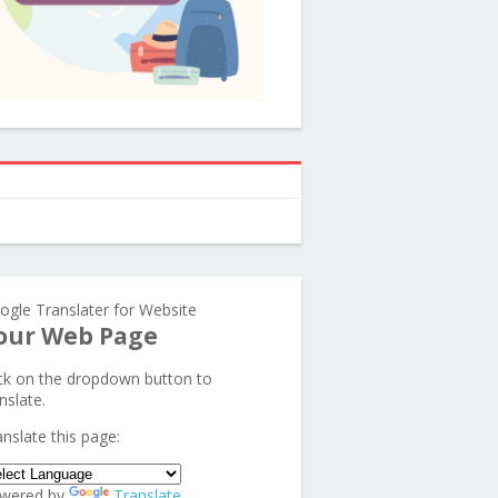
ogle Translater for Website
our Web Page
ick on the dropdown button to
nslate.
anslate this page:
wered by
Translate