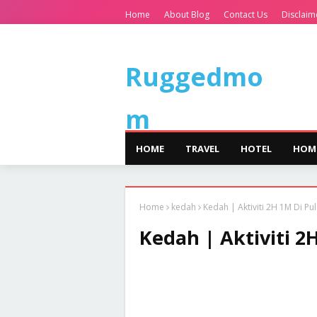
Home
About Blog
Contact Us
Disclaim
Ruggedmo
m
HOME
TRAVEL
HOTEL
HOM
Home
kedah
Kedah | Aktiviti 2H 1M Di Pu
Kedah | Aktiviti 2