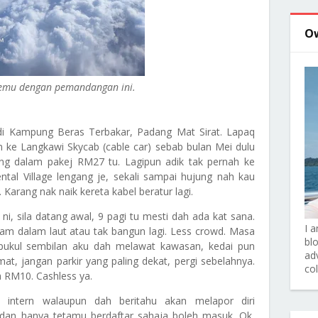
O
jemu dengan pemandangan ini.
 di Kampung Beras Terbakar, Padang Mat Sirat. Lapaq
an ke Langkawi Skycab (cable car) sebab bulan Mei dulu
g dalam pakej RM27 tu. Lagipun adik tak pernah ke
tal Village lengang je, sekali sampai hujung nah kau
 Karang nak naik kereta kabel beratur lagi.
ni, sila datang awal, 9 pagi tu mesti dah ada kat sana.
I 
m dalam laut atau tak bangun lagi. Less crowd. Masa
bl
 pukul sembilan aku dah melawat kawasan, kedai pun
adv
mat, jangan parkir yang paling dekat, pergi sebelahnya.
co
 RM10. Cashless ya.
 intern walaupun dah beritahu akan melapor diri
i dan hanya tetamu berdaftar sahaja boleh masuk. Ok,