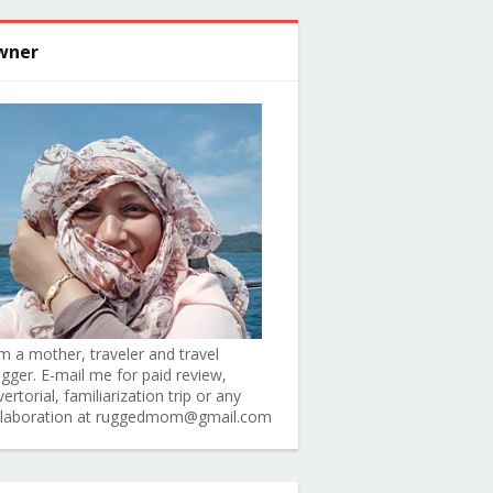
wner
am a mother, traveler and travel
ogger. E-mail me for paid review,
ertorial, familiarization trip or any
llaboration at ruggedmom@gmail.com