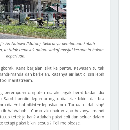
fiz An Nabawi (Matan)
Sekiranya pembinaan kubah
.
, ia tidak temasuk dalam wakaf masjid kerana ia bukan
keperluan.
gkorak. Kena berjalan sikit ke pantai. Kawasan tu tak
ndi-manda dan berkelah. Rasanya air laut di sini lebih
 too maintstream.
g perempuan omputeh ni.. aku agak berat badan dia
. Sambil berdiri depan orang tu dia letak bikini atas bra
ra dia 🠊 ikat bikini 🠊 lepaskan bra. Taraaaa... dah siap!
batik hahhahah... Cuma aku hairan apa bezanya mandi
tutup tetek je kan? Adakah pakai coli dan seluar dalam
tetapi pakai bikini sesuai? Tell me please.