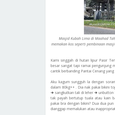
Masjid Kubah Lima di Maahad Tah
memakan kos seperti pembinaan masjid
Kami singgah di hutan lipur Pasir Ten
besar sangat tapi ramai pengunjung ma
cantik berbanding Pantai Cenang yang
Aku kagum sungguh la dengan soran
dalam 80kg++ . Dia nak pakai bikini top
🠊 sangkutkan tali di leher 🠊 unbutton b
tak payah bertutup tuala atau kain 
pakai bra dengan bikini? Dua dua pun 
dianggap memalukan atau inappropriate 