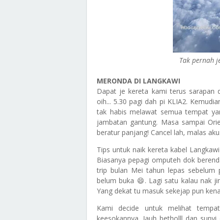
Tak pernah 
MERONDA DI LANGKAWI
Dapat je kereta kami terus sarapan
oih... 5.30 pagi dah pi KLIA2. Kemudi
tak habis melawat semua tempat yan
jambatan gantung. Masa sampai Orien
beratur panjang! Cancel lah, malas aku.
Tips untuk naik kereta kabel Langkawi 
Biasanya pepagi omputeh dok berenda
trip bulan Mei tahun lepas sebelum
belum buka 😄. Lagi satu kalau nak ji
Yang dekat tu masuk sekejap pun kena
Kami decide untuk melihat tempat
keesokannya. Jauh betholll dan suny