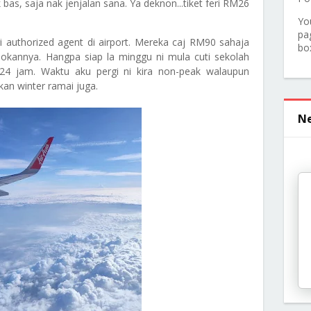
k bas, saja nak jenjalan sana. Ya deknon...tiket feri RM26
Yo
pa
ri authorized agent di airport. Mereka caj RM90 sahaja
bo
sokannya. Hangpa siap la minggu ni mula cuti sekolah
4 jam. Waktu aku pergi ni kira non-peak walaupun
kan winter ramai juga.
Ne