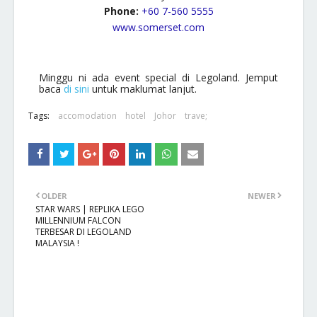
Phone:
+60 7-560 5555
www.somerset.com
Minggu ni ada event special di Legoland. Jemput
baca
di sini
untuk maklumat lanjut.
Tags:
accomodation
hotel
Johor
trave;
OLDER
NEWER
STAR WARS | REPLIKA LEGO
MILLENNIUM FALCON
TERBESAR DI LEGOLAND
MALAYSIA !