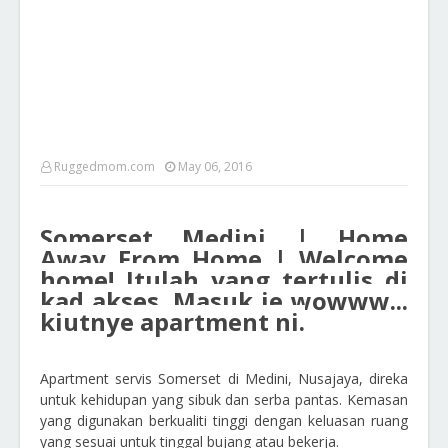
Ruggedmom.com
May 06, 2016
Somerset Medini | Home
Away From Home | Welcome
home! Itulah yang tertulis di
kad akses. Masuk je wowww...
kiutnye apartment ni.
Apartment servis Somerset di Medini, Nusajaya, direka
untuk kehidupan yang sibuk dan serba pantas. Kemasan
yang digunakan berkualiti tinggi dengan keluasan ruang
yang sesuai untuk tinggal bujang atau bekerja.