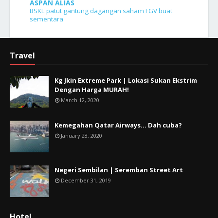
ASPAN ALIAS
BSKL patut gantung dagangan saham FGV buat
sementara
Travel
Kg Jkin Extreme Park | Lokasi Sukan Ekstrim
Dengan Harga MURAH!
March 12, 2020
Kemegahan Qatar Airways... Dah cuba?
January 28, 2020
Negeri Sembilan | Seremban Street Art
December 31, 2019
Hotel