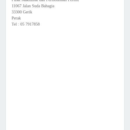
11067 Jalan Suda Bahagia
33300 Gerik
Perak
Tel : 05 7917858