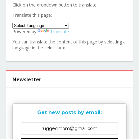
Click on the dropdown button to translate.
Translate this page:
Powered by
Translate
You can translate the content of this page by selecting a
language in the select box.
Newsletter
Get new posts by email: