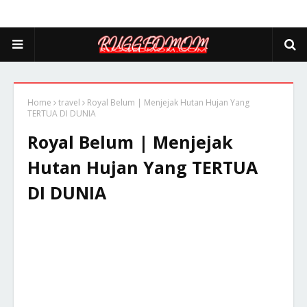
Home
travel
Royal Belum | Menjejak Hutan Hujan Yang
TERTUA DI DUNIA
Royal Belum | Menjejak
Hutan Hujan Yang TERTUA
DI DUNIA