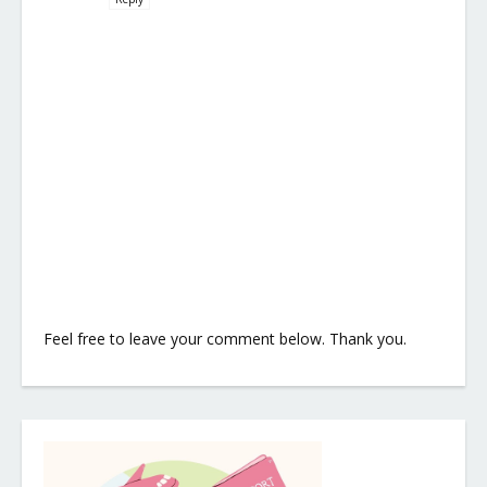
Feel free to leave your comment below. Thank you.