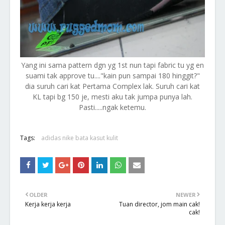
Yang ini sama pattern dgn yg 1st nun tapi fabric tu yg en
suami tak approve tu...."kain pun sampai 180 hinggit?"
dia suruh cari kat Pertama Complex lak. Suruh cari kat
KL tapi bg 150 je, mesti aku tak jumpa punya lah.
Pasti.....ngak ketemu.
Tags:
adidas nike bata kasut kulit
OLDER
NEWER
Kerja kerja kerja
Tuan director, jom main cak!
cak!