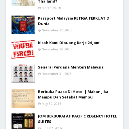
Thailand?
March 26, 2019
Passport Malaysia KETIGA TERKUAT Di
Dunia
November 12, 2025
Kisah Kami Dibuang Kerja 24 Jam!
November 18, 2025
Senarai Perdana Menteri Malaysia
December 31, 2025
Berbuka Puasa Di Hotel | Makan Jika
Mampu Dan Setakat Mampu
May 30, 2016
JOM BERBUKA! AT PACIFIC REGENCY HOTEL
SUITES
June 02, 2016