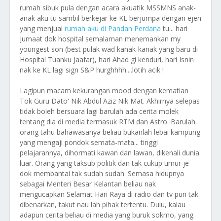
rumah sibuk pula dengan acara akuatik MSSMNS anak-
anak aku tu sambil berkejar ke KL berjumpa dengan ejen
yang menjual
rumah aku di Pandan Perdana
tu... hari
Jumaat dok hospital semalaman menemankan my
youngest son (best pulak wad kanak-kanak yang baru di
Hospital Tuanku Jaafar), hari Ahad gi kenduri, hari Isnin
nak ke KL lagi sign S&P hurghhhh....lotih acik !
Lagipun macam kekurangan mood dengan kematian
Tok Guru Dato' Nik Abdul Aziz Nik Mat. Akhirnya selepas
tidak boleh bersuara lagi barulah ada cerita molek
tentang dia di media termasuk RTM dan Astro. Barulah
orang tahu bahawasanya beliau bukanlah lebai kampung
yang mengaji pondok semata-mata... tinggi
pelajarannya, dihormati kawan dan lawan, dikenali dunia
luar. Orang yang taksub politik dan tak cukup umur je
dok membantai tak sudah sudah. Semasa hidupnya
sebagai Menteri Besar Kelantan beliau nak
mengucapkan Selamat Hari Raya di radio dan tv pun tak
dibenarkan, takut nau lah pihak tertentu. Dulu, kalau
adapun cerita beliau di media yang buruk sokmo, yang