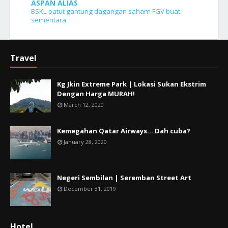
ASPAN ALIAS
BSKL patut gantung dagangan saham FGV buat
sementara
Travel
Kg Jkin Extreme Park | Lokasi Sukan Ekstrim
Dengan Harga MURAH!
March 12, 2020
Kemegahan Qatar Airways... Dah cuba?
January 28, 2020
Negeri Sembilan | Seremban Street Art
December 31, 2019
Hotel