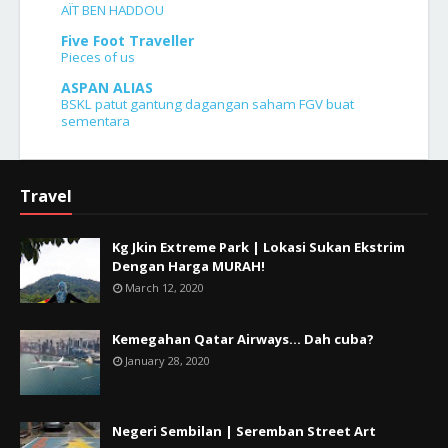
AÏT BEN HADDOU
Five Foot Traveller
Pieces of us
ASPAN ALIAS
BSKL patut gantung dagangan saham FGV buat
sementara
Travel
Kg Jkin Extreme Park | Lokasi Sukan Ekstrim
Dengan Harga MURAH!
March 12, 2020
Kemegahan Qatar Airways... Dah cuba?
January 28, 2020
Negeri Sembilan | Seremban Street Art