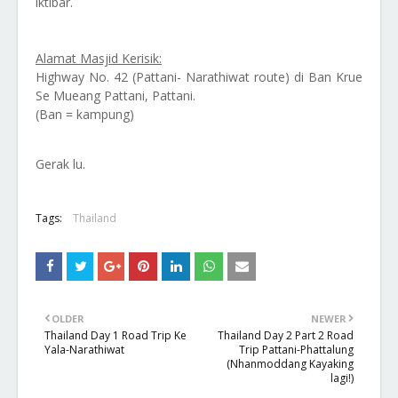
iktibar.
Alamat Masjid Kerisik:
Highway No. 42 (Pattani- Narathiwat route) di Ban Krue
Se Mueang Pattani, Pattani.
(Ban = kampung)
Gerak lu.
Tags:
Thailand
OLDER
NEWER
Thailand Day 1 Road Trip Ke
Thailand Day 2 Part 2 Road
Yala-Narathiwat
Trip Pattani-Phattalung
(Nhanmoddang Kayaking
lagi!)